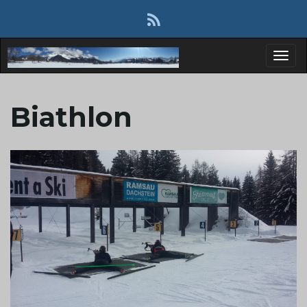
P
Biathlon
r
z
e