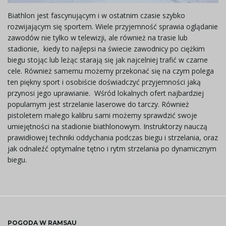
ł
Biathlon jest fascynującym i w ostatnim czasie szybko
rozwijającym się sportem. Wiele przyjemność sprawia oglądanie
zawodów nie tylko w telewizji, ale również na trasie lub
ą
stadionie, kiedy to najlepsi na świecie zawodnicy po ciężkim
biegu stojąc lub leżąc starają się jak najcelniej trafić w czarne
cele. Również samemu możemy przekonać się na czym polega
ten piękny sport i osobiście doświadczyć przyjemności jaką
c
przynosi jego uprawianie. Wśród lokalnych ofert najbardziej
popularnym jest strzelanie laserowe do tarczy. Również
pistoletem małego kalibru sami możemy sprawdzić swoje
umiejętności na stadionie biathlonowym. Instruktorzy nauczą
z
prawidłowej techniki oddychania podczas biegu i strzelania, oraz
jak odnaleźć optymalne tętno i rytm strzelania po dynamicznym
biegu.
n
a
POGODA W RAMSAU